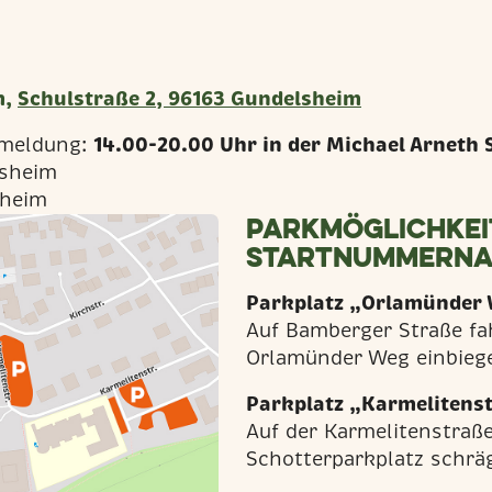
m,
Schulstraße 2, 96163 Gundelsheim
14.00-20.00 Uhr in der Michael Arneth
meldung:
lsheim
sheim
Parkmöglichkei
Startnummern
Parkplatz „Orlamünder
Auf Bamberger Straße fa
Orlamünder Weg einbiege
Parkplatz „Karmelitens
Auf der Karmelitenstraße
Schotterparkplatz schrä